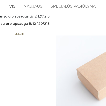
VISI
NAUJAUSI
SPECIALŪS PASIŪLYMAI
 su oro apsauga B/12 120*215
Į krepšelį
0.14€