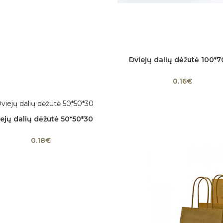
Dviejų dalių dėžutė 100*7
Į krepšelį
0.16€
ejų dalių dėžutė 50*50*30
Į krepšelį
0.18€