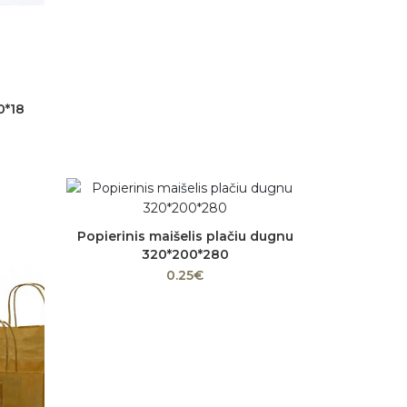
0*18
Popierinis maišelis plačiu dugnu
Į krepšelį
320*200*280
0.25€