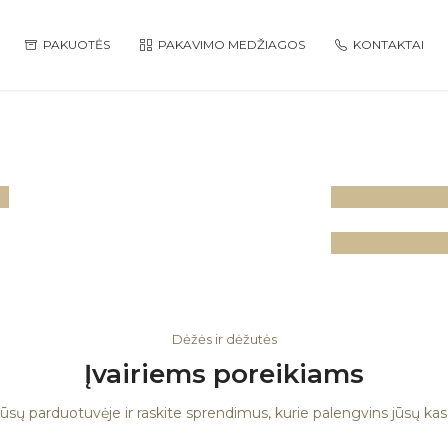
PAKUOTĖS
PAKAVIMO MEDŽIAGOS
KONTAKTAI
Maisti
pakuot
Pakav
medži
Dėžės ir dėžutės
Įvairiems poreikiams
ūsų parduotuvėje ir raskite sprendimus, kurie palengvins jūsų ka