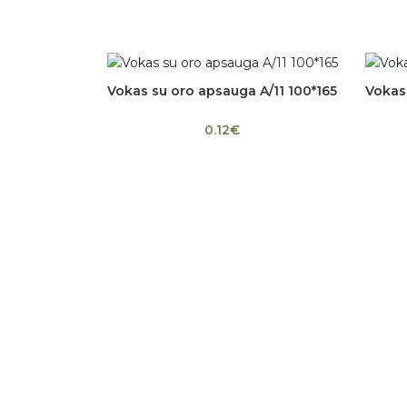
Vokas su oro apsauga A/11 100*165
Vokas
Į krepšelį
0.12€