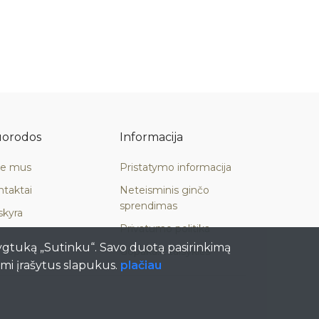
orodos
Informacija
ie mus
Pristatymo informacija
ntaktai
Neteisminis ginčo
sprendimas
skyra
Privatumo politika
ygtuką „Sutinku“. Savo duotą pasirinkimą
Gopaka.lt taisyklės
ami įrašytus slapukus.
plačiau