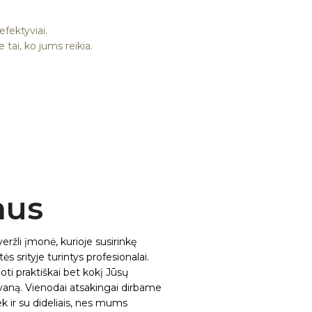
efektyviai.
tai, ko jums reikia.
mus
 veržli įmonė, kurioje susirinkę
s srityje turintys profesionalai.
i praktiškai bet kokį Jūsų
vaną. Vienodai atsakingai dirbame
iek ir su dideliais, nes mums