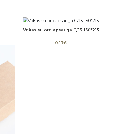
Vokas su oro apsauga C/13 150*215
Į krepšelį
0.17€