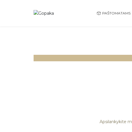
PAŠTOMATAMS
Gofruoto kartono
pakuotės
Apsilankykite m