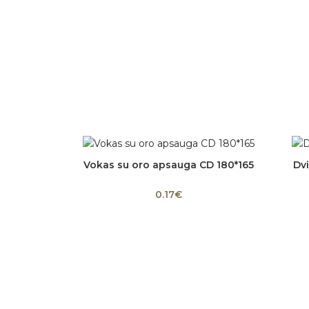
Vokas su oro apsauga CD 180*165
Dvi
Į krepšelį
0.17€