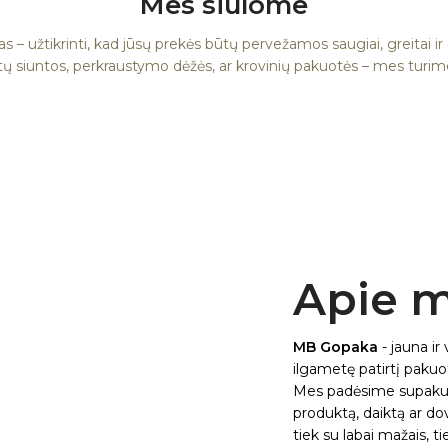
Mes siūlome
as – užtikrinti, kad jūsų prekės būtų pervežamos saugiai, greitai ir 
tų siuntos, perkraustymo dėžės, ar krovinių pakuotės – mes turime 
Apie 
MB Gopaka
- jauna ir
ilgametę patirtį pakuotė
Mes padėsime supakuot
produktą, daiktą ar do
tiek su labai mažais, t