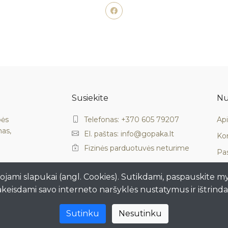
Susiekite
Nu
bės
Telefonas: +370 605 79207
Ap
mas,
El. paštas: info@gopaka.lt
Ko
Fizinės parduotuvės neturime
Pa
ojami slapukai (angl. Cookies). Sutikdami, paspauskite m
akeisdami savo interneto naršyklės nustatymus ir ištrind
Sutinku
Nesutinku