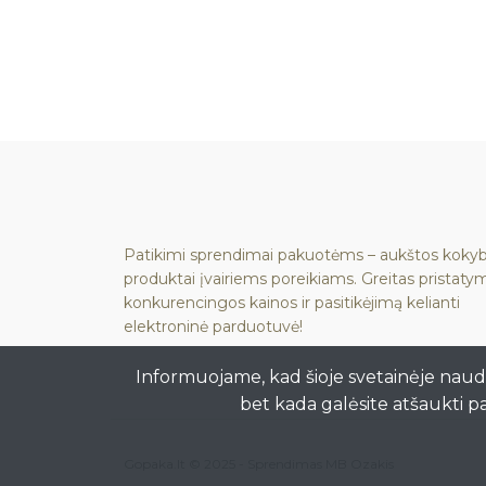
Patikimi sprendimai pakuotėms – aukštos koky
produktai įvairiems poreikiams. Greitas pristaty
konkurencingos kainos ir pasitikėjimą kelianti
elektroninė parduotuvė!
Informuojame, kad šioje svetainėje naud
bet kada galėsite atšaukti p
Gopaka.lt © 2025 -
Sprendimas MB Ozakis