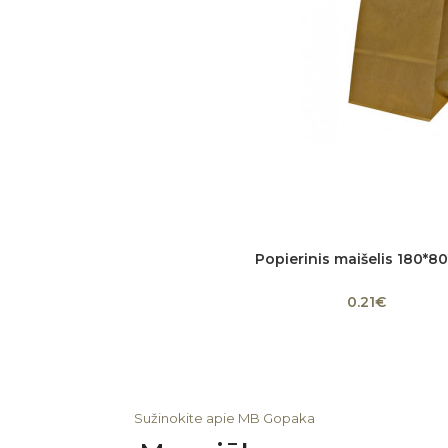
Popierinis maišelis 180*8
Dydžio pasirinkimas
0.21€
Sužinokite apie MB Gopaka