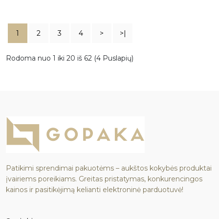
1
2
3
4
>
>|
Rodoma nuo 1 iki 20 iš 62 (4 Puslapių)
Patikimi sprendimai pakuotėms – aukštos kokybės produktai
įvairiems poreikiams. Greitas pristatymas, konkurencingos
kainos ir pasitikėjimą kelianti elektroninė parduotuvė!