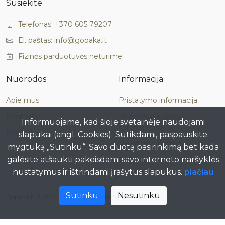
Susiekite
Telefonas: +370 605 79207
El. paštas: info@gopaka.lt
Fizinės parduotuvės neturime
Nuorodos
Informacija
Apie mus
Pristatymo informacija
Kontaktai
Neteisminis ginčo
Informuojame, kad šioje svetainėje naudojami
sprendimas
Paskyra
slapukai (angl. Cookies). Sutikdami, paspauskite
Privatumo politika
mygtuką „Sutinku“. Savo duotą pasirinkimą bet kada
galėsite atšaukti pakeisdami savo interneto naršyklės
Gopaka.lt taisyklės
nustatymus ir ištrindami įrašytus slapukus.
plačiau
Sutinku
Nesutinku
Gopaka.lt © 2025 -
Sprendimas MB Ozakis