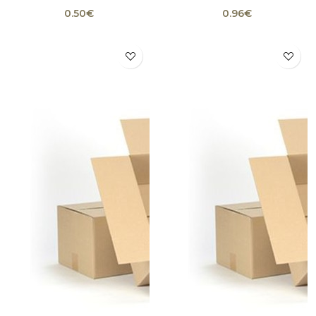
0.50€
0.96€