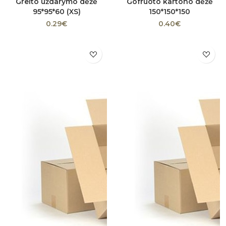
Greito uždarymo dėžė
Gofruoto kartono dėžė
95*95*60 (XS)
150*150*150
0.29€
0.40€