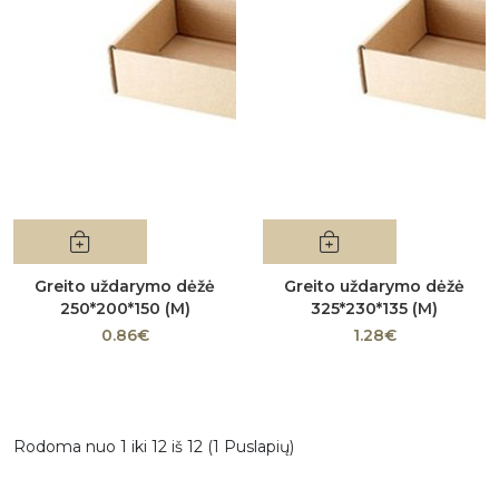
Greito uždarymo dėžė
Greito uždarymo dėžė
250*200*150 (M)
325*230*135 (M)
0.86€
1.28€
Rodoma nuo 1 iki 12 iš 12 (1 Puslapių)