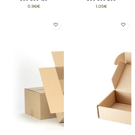
0.96€
1.05€