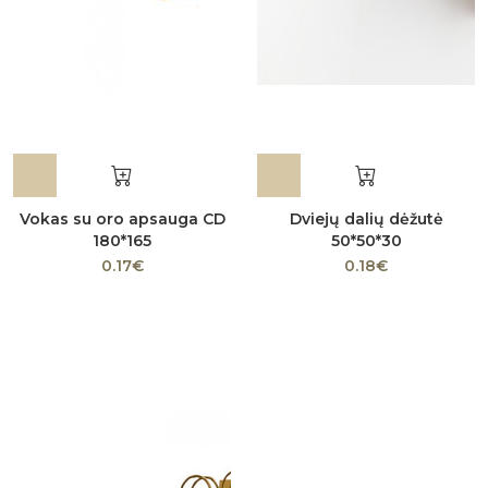
Vokas su oro apsauga CD
Dviejų dalių dėžutė
180*165
50*50*30
0.17€
0.18€