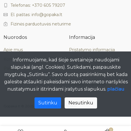
Telefonas: +370 605 79207
El. paštas: info@gopaka.lt
Fizinės parduotuvės neturime
Nuorodos
Informacija
Apie mus
Pristatymo informacija
Kontaktai
Neteisminis ginčo
Informuojame, kad šioje svetainėje naudojami
sprendimas
slapukai (angl. Cookies). Sutikdami, paspauskite
Paskyra
mygtuką „Sutinku“. Savo duotą pasirinkimą bet kada
Privatumo politika
galėsite atšaukti pakeisdami savo interneto naršyklės
Gopaka.lt taisyklės
nustatymus ir ištrindami įrašytus slapukus.
plačiau
Sutinku
Nesutinku
Gopaka.lt © 2025 -
Sprendimas MB Ozakis
0