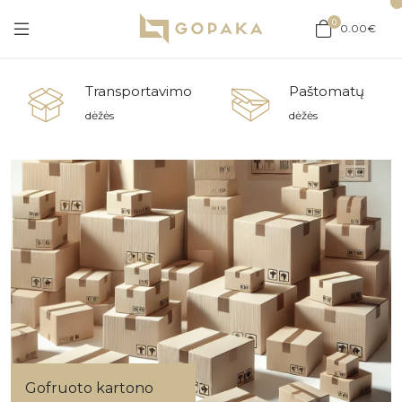
0
0.00€
Transportavimo
Paštomatų
dėžės
dėžės
Gofruoto kartono