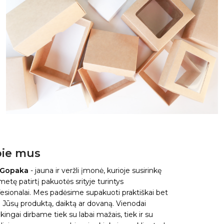
ie mus
 Gopaka
- jauna ir veržli įmonė, kurioje susirinkę
metę patirtį pakuotės srityje turintys
esionalai. Mes padėsime supakuoti praktiškai bet
 Jūsų produktą, daiktą ar dovaną. Vienodai
kingai dirbame tiek su labai mažais, tiek ir su