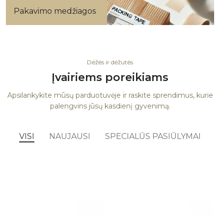
Pakavimo medžiagos
Dėžės ir dėžutės
Įvairiems poreikiams
Apsilankykite mūsų parduotuvėje ir raskite sprendimus, kurie
palengvins jūsų kasdienį gyvenimą.
VISI
NAUJAUSI
SPECIALŪS PASIŪLYMAI