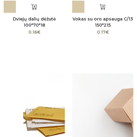
Dviejų dalių dėžutė
Vokas su oro apsauga C/13
100*70*18
150*215
0.16€
0.17€