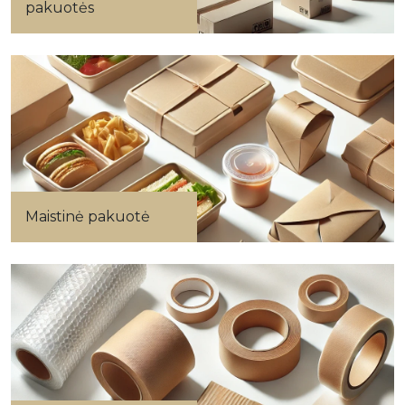
pakuotės
Maistinė pakuotė