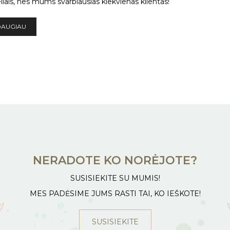
liais, nes mums svarbiausias kiekvienas klientas!
DAUGIAU
NERADOTE KO NORĖJOTE?
SUSISIEKITE SU MUMIS!
MES PADĖSIME JUMS RASTI TAI, KO IEŠKOTE!
SUSISIEKITE