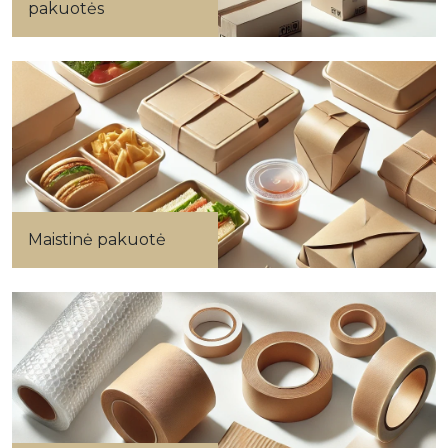
pakuotės
Maistinė pakuotė