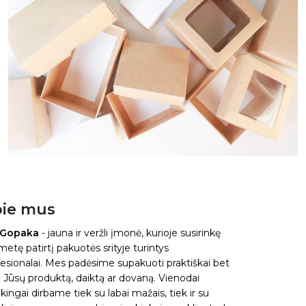
ie mus
 Gopaka
- jauna ir veržli įmonė, kurioje susirinkę
metę patirtį pakuotės srityje turintys
esionalai. Mes padėsime supakuoti praktiškai bet
 Jūsų produktą, daiktą ar dovaną. Vienodai
kingai dirbame tiek su labai mažais, tiek ir su