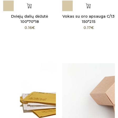
Dviejų dalių dėžutė
Vokas su oro apsauga C/13
100*70*18
150*215
0.16€
0.17€