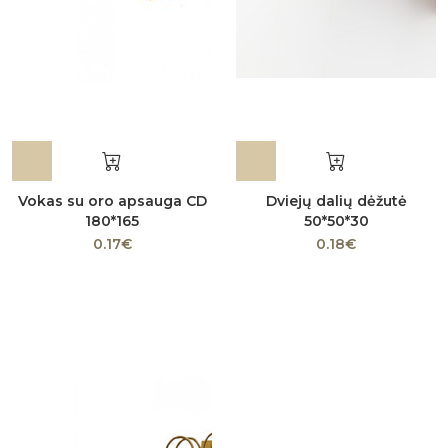
Vokas su oro apsauga CD
Dviejų dalių dėžutė
180*165
50*50*30
0.17€
0.18€