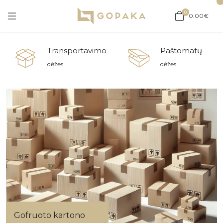
0
0.00€
Transportavimo
Paštomatų
dėžės
dėžės
Gofruoto kartono