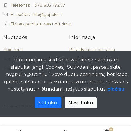
Telefonas: +370 605 79207
El. paštas: info@gopaka.lt
Fizinės parduotuvės neturime
Nuorodos
Informacija
Apie mus
Pristatymo informacija
Kontaktai
Neteisminis ginčo
Informuojame, kad šioje svetainėje naudojami
sprendimas
slapukai (angl. Cookies). Sutikdami, paspauskite
Paskyra
mygtuką „Sutinku“. Savo duotą pasirinkimą bet kada
Privatumo politika
galėsite atšaukti pakeisdami savo interneto naršyklės
Gopaka.lt taisyklės
nustatymus ir ištrindami įrašytus slapukus.
plačiau
Sutinku
Nesutinku
Gopaka.lt © 2025 -
Sprendimas MB Ozakis
0