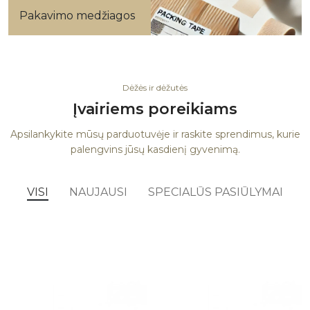
Pakavimo medžiagos
Dėžės ir dėžutės
Įvairiems poreikiams
Apsilankykite mūsų parduotuvėje ir raskite sprendimus, kurie
palengvins jūsų kasdienį gyvenimą.
VISI
NAUJAUSI
SPECIALŪS PASIŪLYMAI