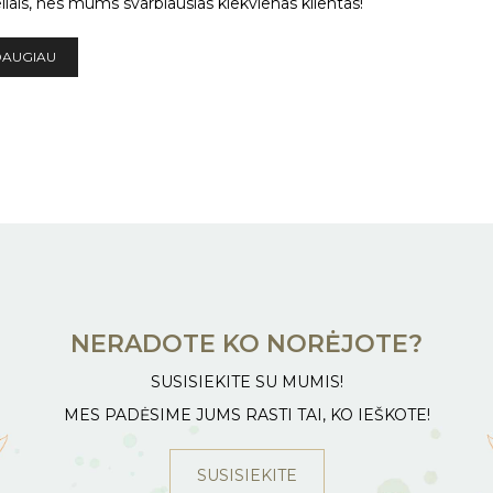
liais, nes mums svarbiausias kiekvienas klientas!
DAUGIAU
NERADOTE KO NORĖJOTE?
SUSISIEKITE SU MUMIS!
MES PADĖSIME JUMS RASTI TAI, KO IEŠKOTE!
SUSISIEKITE