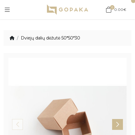
0
0.00€
Dviejų dalių dėžutė 50*50*30