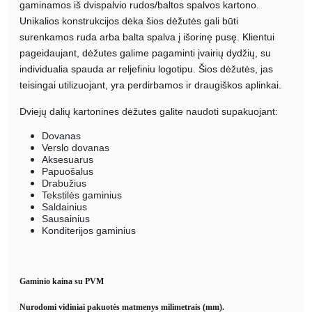
gaminamos iš dvispalvio rudos/baltos spalvos kartono.
Unikalios konstrukcijos dėka šios dėžutės gali būti
surenkamos ruda arba balta spalva į išorinę pusę. Klientui
pageidaujant, dėžutes galime pagaminti įvairių dydžių, su
individualia spauda ar reljefiniu logotipu. Šios dėžutės, jas
teisingai utilizuojant, yra perdirbamos ir draugiškos aplinkai.
Dviejų dalių kartonines dėžutes galite naudoti supakuojant:
Dovanas
Verslo dovanas
Aksesuarus
Papuošalus
Drabužius
Tekstilės gaminius
Saldainius
Sausainius
Konditerijos gaminius
Gaminio kaina su PVM
Nurodomi vidiniai pakuotės matmenys milimetrais (mm).