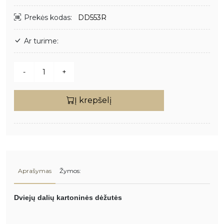
Prekės kodas:
DD553R
Ar turime:
Į krepšelį
Aprašymas
Žymos:
Dviejų dalių kartoninės dėžutės