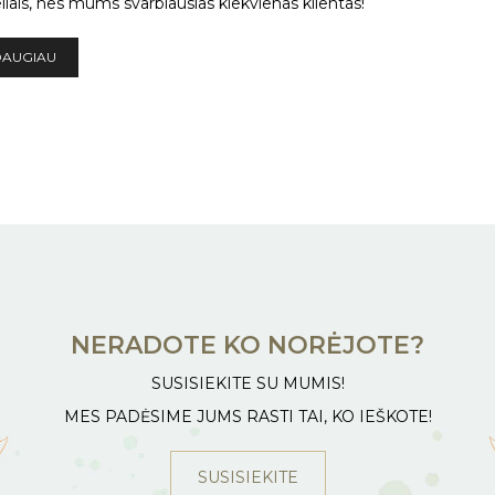
liais, nes mums svarbiausias kiekvienas klientas!
DAUGIAU
NERADOTE KO NORĖJOTE?
SUSISIEKITE SU MUMIS!
MES PADĖSIME JUMS RASTI TAI, KO IEŠKOTE!
SUSISIEKITE