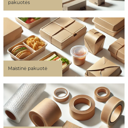
pakuotės
Maistinė pakuotė