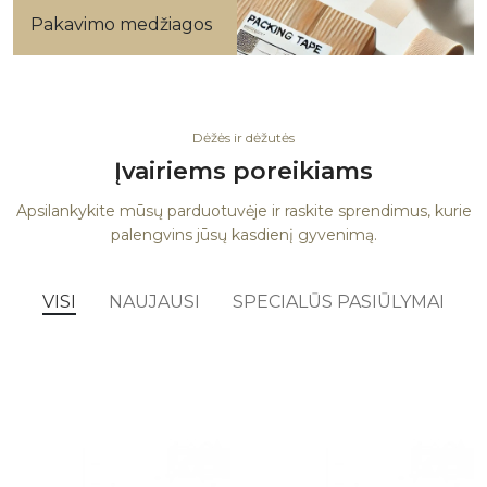
Pakavimo medžiagos
Dėžės ir dėžutės
Įvairiems poreikiams
Apsilankykite mūsų parduotuvėje ir raskite sprendimus, kurie
palengvins jūsų kasdienį gyvenimą.
VISI
NAUJAUSI
SPECIALŪS PASIŪLYMAI