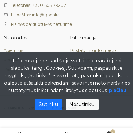
Telefonas: +370 605 79207
El. paštas: info@gopaka.lt
Fizinės parduotuvės neturime
Nuorodos
Informacija
Apie mus
Pristatymo informacija
Kontaktai
Neteisminis ginčo
Informuojame, kad šioje svetainėje naudojami
sprendimas
slapukai (angl. Cookies). Sutikdami, paspauskite
Paskyra
mygtuką „Sutinku“. Savo duotą pasirinkimą bet kada
Privatumo politika
galėsite atšaukti pakeisdami savo interneto naršyklės
Gopaka.lt taisyklės
nustatymus ir ištrindami įrašytus slapukus.
plačiau
Sutinku
Nesutinku
Gopaka.lt © 2025 -
Sprendimas MB Ozakis
0