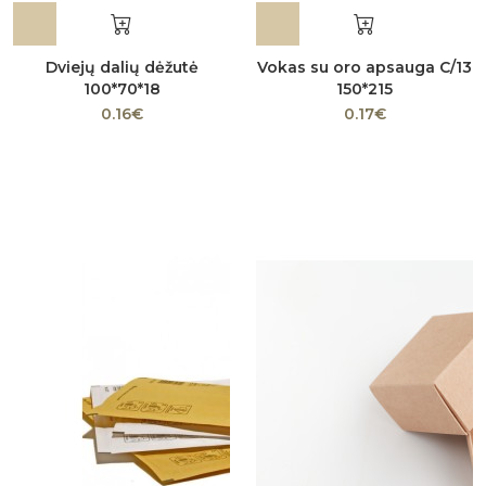
Dviejų dalių dėžutė
Vokas su oro apsauga C/13
100*70*18
150*215
0.16€
0.17€