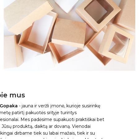
ie mus
 Gopaka
- jauna ir veržli įmonė, kurioje susirinkę
metę patirtį pakuotės srityje turintys
esionalai. Mes padėsime supakuoti praktiškai bet
 Jūsų produktą, daiktą ar dovaną. Vienodai
kingai dirbame tiek su labai mažais, tiek ir su