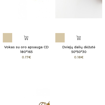
Vokas su oro apsauga CD
Dviejų dalių dėžutė
180*165
50*50*30
0.17€
0.18€