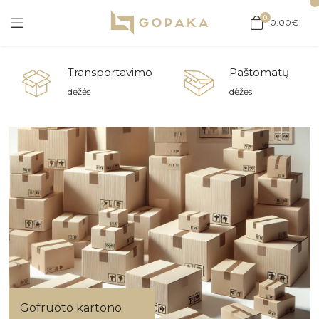
0
0.00€
Transportavimo
Paštomatų
dėžės
dėžės
Gofruoto kartono