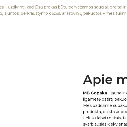
as – užtikrinti, kad jūsų prekės būtų pervežamos saugiai, greitai ir 
tų siuntos, perkraustymo dėžės, ar krovinių pakuotės – mes turime 
Apie 
MB Gopaka
- jauna ir
ilgametę patirtį pakuotė
Mes padėsime supakuot
produktą, daiktą ar do
tiek su labai mažais, t
svarbiausias kiekvienas