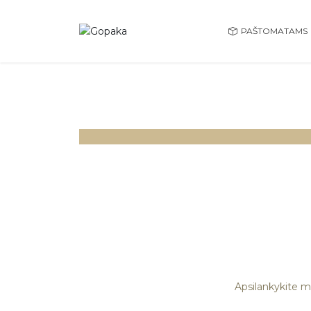
PAŠTOMATAMS
Gofruoto kartono
pakuotės
Apsilankykite m