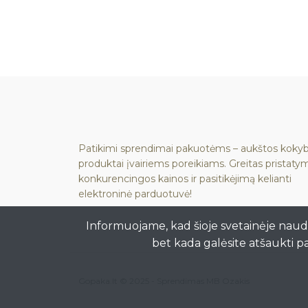
Patikimi sprendimai pakuotėms – aukštos koky
produktai įvairiems poreikiams. Greitas pristaty
konkurencingos kainos ir pasitikėjimą kelianti
elektroninė parduotuvė!
Informuojame, kad šioje svetainėje naud
bet kada galėsite atšaukti p
Gopaka.lt © 2025 -
Sprendimas MB Ozakis