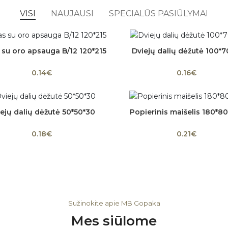
VISI
NAUJAUSI
SPECIALŪS PASIŪLYMAI
 su oro apsauga B/12 120*215
Dviejų dalių dėžutė 100*7
Į krepšelį
Į krepšelį
0.14€
0.16€
ejų dalių dėžutė 50*50*30
Popierinis maišelis 180*8
Į krepšelį
Dydžio pasirinkimas
0.18€
0.21€
Sužinokite apie MB Gopaka
Mes siūlome