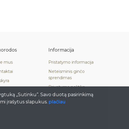
orodos
Informacija
ie mus
Pristatymo informacija
ntaktai
Neteisminis ginčo
sprendimas
skyra
Privatumo politika
ygtuką „Sutinku“. Savo duotą pasirinkimą
Gopaka.lt taisyklės
ami įrašytus slapukus.
plačiau