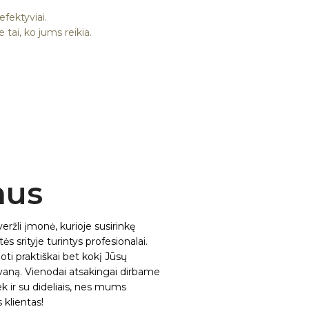
efektyviai.
tai, ko jums reikia.
mus
 veržli įmonė, kurioje susirinkę
s srityje turintys profesionalai.
i praktiškai bet kokį Jūsų
vaną. Vienodai atsakingai dirbame
iek ir su dideliais, nes mums
 klientas!