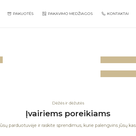
PAKUOTĖS
PAKAVIMO MEDŽIAGOS
KONTAKTAI
Maisti
pakuot
Pakav
medži
Dėžės ir dėžutės
Įvairiems poreikiams
ūsų parduotuvėje ir raskite sprendimus, kurie palengvins jūsų ka