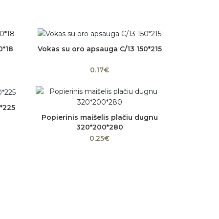
0*18
Vokas su oro apsauga C/13 150*215
Į krepšelį
0.17€
0*225
Popierinis maišelis plačiu dugnu
Į krepšelį
320*200*280
0.25€