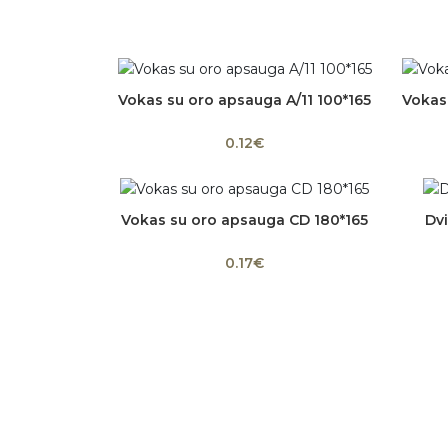
Vokas su oro apsauga A/11 100*165
Vokas
Į krepšelį
0.12€
Vokas su oro apsauga CD 180*165
Dvi
Į krepšelį
0.17€