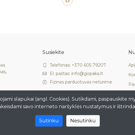
Susiekite
Nu
bės
Telefonas: +370 605 79207
Ap
mas,
El. paštas: info@gopaka.lt
Ko
Fizinės parduotuvės neturime
Pa
ojami slapukai (angl. Cookies). Sutikdami, paspauskite m
akeisdami savo interneto naršyklės nustatymus ir ištrind
Sutinku
Nesutinku